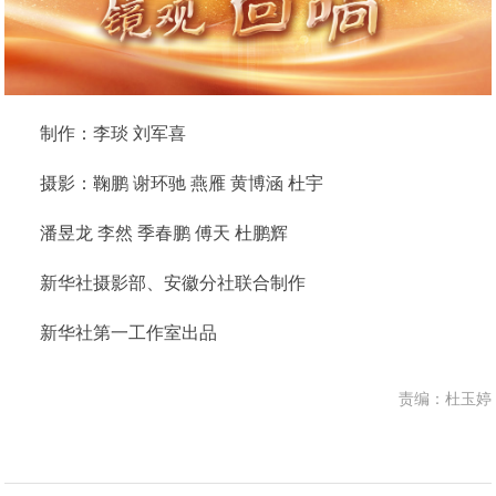
制作：李琰 刘军喜
摄影：鞠鹏 谢环驰 燕雁 黄博涵 杜宇
潘昱龙 李然 季春鹏 傅天 杜鹏辉
新华社摄影部、安徽分社联合制作
新华社第一工作室出品
责编：杜玉婷