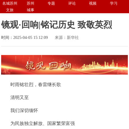
名城苏州
苏州
专题
评论
视频
学习
文旅
城事
镜观·回响|铭记历史 致敬英烈
时间：2025-04-05 15:12:09
来源：新华社
时雨铭壮烈，春雷继长歌
清明又至
我们深切缅怀
为民族独立解放、国家繁荣富强