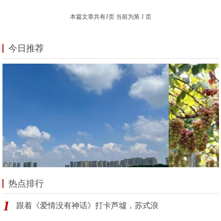
本篇文章共有
1
页 当前为第
1
页
今日推荐
热点排行
跟着《爱情没有神话》打卡芦墟，苏式浪