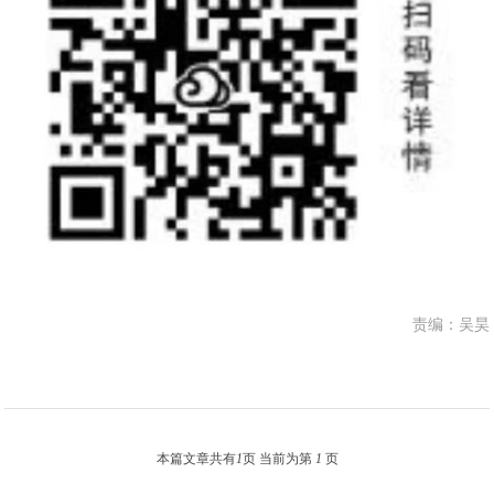
责编：吴昊
本篇文章共有
1
页 当前为第
1
页