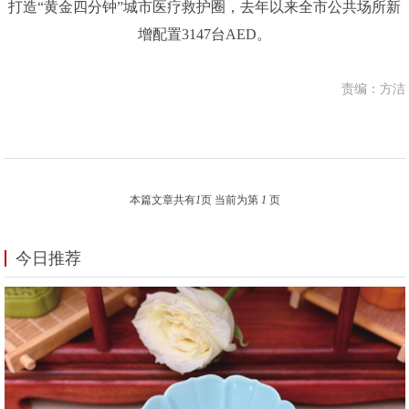
打造“黄金四分钟”城市医疗救护圈，去年以来全市公共场所新
增配置3147台AED。
责编：方洁
本篇文章共有
1
页 当前为第
1
页
今日推荐