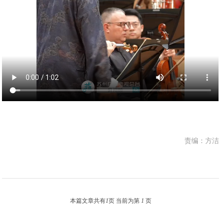
责编：方洁
本篇文章共有
1
页 当前为第
1
页