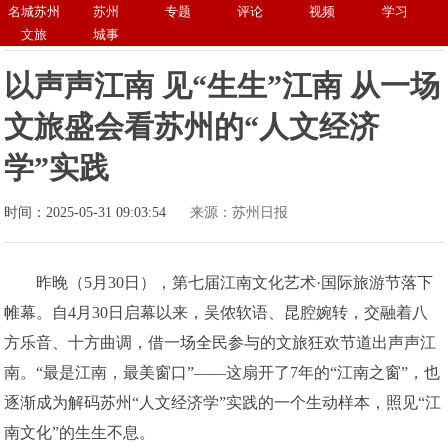
名城苏州
苏州
专题
评论
视频
学习
文旅
城事
以声声江南 见“生生”江南 从一场
文旅盛会看苏州的“人文经济
学”实践
时间：2025-05-31 09:03:54
来源：苏州日报
昨晚（5月30日），第七届江南文化艺术·国际旅游节落下
帷幕。自4月30日启幕以来，吴侬软语、昆腔婉转，交融着八
方乐音、十方曲调，借一场全民参与的文旅狂欢节道出声声江
南。“最是江南，最美窗口”——这扇开了7年的“江南之窗”，也
逐渐成为解码苏州“人文经济学”实践的一个生动样本，照见“江
南文化”的生生不息。