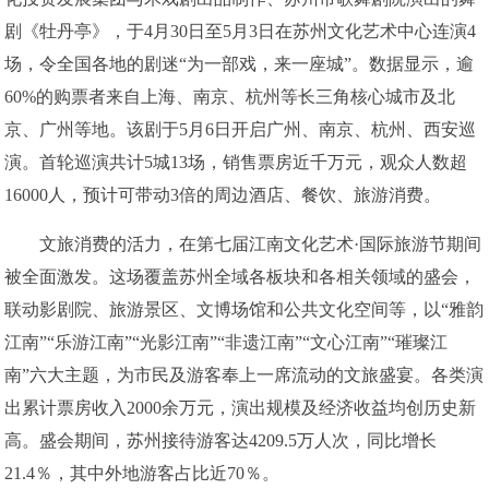
剧《牡丹亭》，于4月30日至5月3日在苏州文化艺术中心连演4
场，令全国各地的剧迷“为一部戏，来一座城”。数据显示，逾
60%的购票者来自上海、南京、杭州等长三角核心城市及北
京、广州等地。该剧于5月6日开启广州、南京、杭州、西安巡
演。首轮巡演共计5城13场，销售票房近千万元，观众人数超
16000人，预计可带动3倍的周边酒店、餐饮、旅游消费。
文旅消费的活力，在第七届江南文化艺术·国际旅游节期间
被全面激发。这场覆盖苏州全域各板块和各相关领域的盛会，
联动影剧院、旅游景区、文博场馆和公共文化空间等，以“雅韵
江南”“乐游江南”“光影江南”“非遗江南”“文心江南”“璀璨江
南”六大主题，为市民及游客奉上一席流动的文旅盛宴。各类演
出累计票房收入2000余万元，演出规模及经济收益均创历史新
高。盛会期间，苏州接待游客达4209.5万人次，同比增长
21.4％，其中外地游客占比近70％。