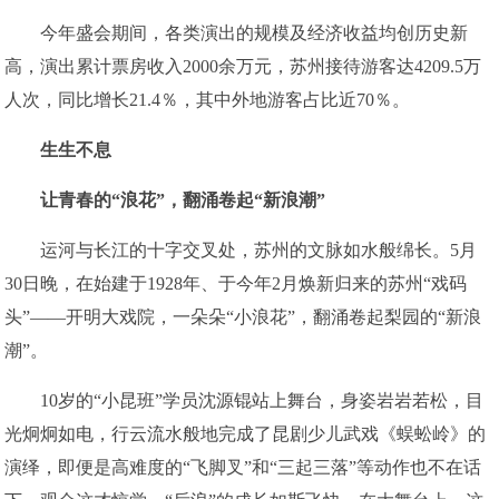
今年盛会期间，各类演出的规模及经济收益均创历史新
高，演出累计票房收入2000余万元，苏州接待游客达4209.5万
人次，同比增长21.4％，其中外地游客占比近70％。
生生不息
让青春的“浪花”，翻涌卷起“新浪潮”
运河与长江的十字交叉处，苏州的文脉如水般绵长。5月
30日晚，在始建于1928年、于今年2月焕新归来的苏州“戏码
头”——开明大戏院，一朵朵“小浪花”，翻涌卷起梨园的“新浪
潮”。
10岁的“小昆班”学员沈源锟站上舞台，身姿岩岩若松，目
光炯炯如电，行云流水般地完成了昆剧少儿武戏《蜈蚣岭》的
演绎，即便是高难度的“飞脚叉”和“三起三落”等动作也不在话