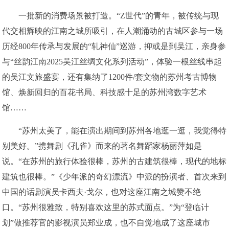
一批新的消费场景被打造。“Z世代”的青年，被传统与现
代交相辉映的江南之城所吸引，在人潮涌动的古城区参与一场
历经800年传承与发展的“轧神仙”巡游，抑或是到吴江，亲身参
与“丝韵江南2025吴江丝绸文化系列活动”，体验一根丝线串起
的吴江文旅盛宴，还有集纳了1200件/套文物的苏州考古博物
馆、焕新回归的百花书局、科技感十足的苏州湾数字艺术
馆……
“苏州太美了，能在演出期间到苏州各地逛一逛，我觉得特
别美好。”携舞剧《孔雀》而来的著名舞蹈家杨丽萍如是
说。“在苏州的旅行体验很棒，苏州的古建筑很棒，现代的地标
建筑也很棒。”《少年派的奇幻漂流》中派的扮演者、首次来到
中国的话剧演员卡西夫·戈尔，也对这座江南之城赞不绝
口。“苏州很雅致，特别喜欢这里的苏式面点。”为“登临计
划”做推荐官的影视演员郑业成，也不自觉地成了这座城市