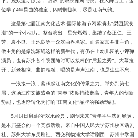
下。观众这才惊觉，“后浪”的成长如斯飞快。在大舞台上，这
位学了4年昆曲的稚童，闪转腾挪间，尽是江南气韵。
这是第七届江南文化艺术·国际旅游节闭幕演出“梨园新浪
潮”的一个小切片。整台演出，星光熠熠，集结了蔡正仁、王
芳、袁小良、王池良等一众戏曲界名家。而名家却并非主角，
做主角的是像沈源锟这样的新生代，有仍在上幼儿园的小评弹
演员，也有苏州各个院团随时可以接棒的“后起之秀”。大幕拉
开，新老相携、曲韵相融，唱的是声声江南，也是生生不息。
一浪接一浪，蓄积起江南文化的传承之力。举办到第七
届，这场江南文旅盛会的“青春”浓度持续走高，青年人的创新
势能，也逐渐转化为打响“江南文化”品牌的强劲动能。
5月14日启幕的“戏承经典，剧创未来”青年学生戏剧展演，
是本届盛会的一个亮点活动。来自中国人民大学苏州校区话剧
社、苏州大学东吴剧社、西交利物浦大学话剧团、苏州中学国