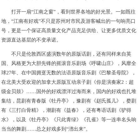
打开一扇“江南之窗”，看到世界各地的好光景。一如既往
地，“江南有好戏”不只是苏州对市民及游客喊出的一句响亮口
号，更是一个保证高质量文化产品充足供给、让更多优质文化
资源直达基层的不变承诺。
不只是伦敦西区盛演数年的原版话剧，还有同样来自英
国、风格更为大胆先锋的摇滚音乐剧场《呼啸山庄》，风靡全
球27年、在中国拥趸无数的法语原版音乐剧《巴黎圣母院》，
在北美大受欢迎的加拿大原版互动亲子剧《你是演奏家2：超
级金贝鼓》……国外的好戏漂洋过海而来，国内的好戏也扎堆
集结，昆剧有青春版《牡丹亭》，豫剧有《赵氏孤儿》，婺剧
有《三打白骨精》，潮剧有《益春》，还有粤语话剧《驴得
水》，以及《牡丹亭》《只此青绿》《孔雀》等一连串名头响
当当的舞剧……总之好戏多到“潽出来”。