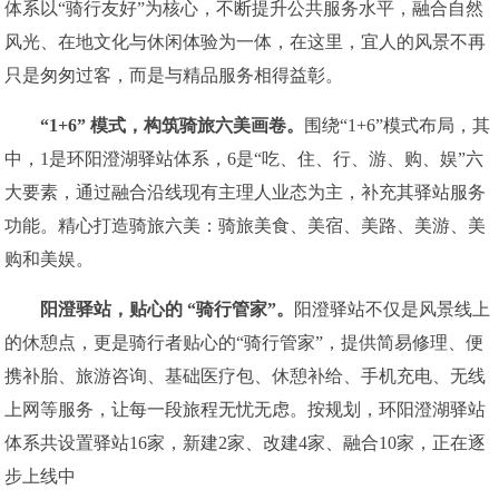
体系以“骑行友好”为核心，不断提升公共服务水平，融合自然
风光、在地文化与休闲体验为一体，在这里，宜人的风景不再
只是匆匆过客，而是与精品服务相得益彰。
“1+6” 模式
，
构筑骑旅六美画卷
。
围绕“1+6”模式布局，其
中，1是环阳澄湖驿站体系，6是“吃、住、行、游、购、娱”六
大要素，通过融合沿线现有主理人业态为主，补充其驿站服务
功能。精心打造骑旅六美：骑旅美食、美宿、美路、美游、美
购和美娱。
阳澄驿站
，
贴心的 “骑行管家”
。
阳澄驿站不仅是风景线上
的休憩点，更是骑行者贴心的“骑行管家”，提供简易修理、便
携补胎、旅游咨询、基础医疗包、休憩补给、手机充电、无线
上网等服务，让每一段旅程无忧无虑。按规划，环阳澄湖驿站
体系共设置驿站16家，新建2家、改建4家、融合10家，正在逐
步上线中