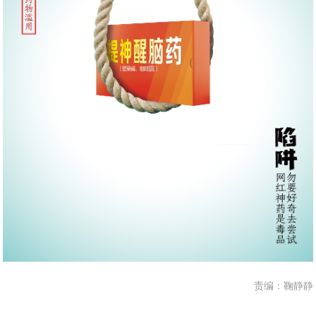
责编：鞠静静