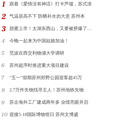
跟着《爱情没有神话》打卡芦墟，苏式浪
气温居高不下 防晒补水勿大意 苏州本
甜蜜上市！太湖东西山，又要被挤爆了…
今晚一起来为中国姑娘加油！
范波在西交利物浦大学调研
苏州超序时推进重大项目建设
“五一”假期苏州郊野公园迎客超45万
2.7万件失物找寻主人！苏州地铁失物
苏企海外工厂建成两年多 业绩亮眼并启
迎接5·18国际博物馆日 苏州文博盛