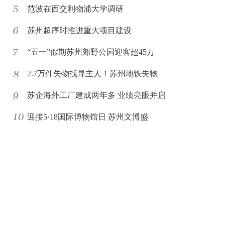
范波在西交利物浦大学调研
苏州超序时推进重大项目建设
“五一”假期苏州郊野公园迎客超45万
2.7万件失物找寻主人！苏州地铁失物
苏企海外工厂建成两年多 业绩亮眼并启
迎接5·18国际博物馆日 苏州文博盛