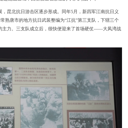
展，昆北抗日游击区逐步形成。同年5月，新四军江南抗日义
和常熟唐市的地方抗日武装整编为“江抗”第三支队，下辖三个
的主力。三支队成立后，很快便迎来了首场硬仗——大凤湾战