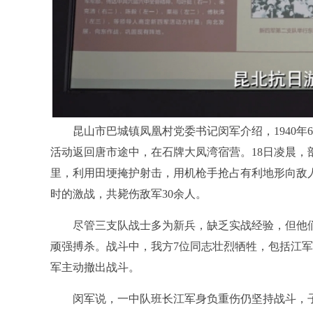
昆山市巴城镇凤凰村党委书记闵军介绍，1940年6
活动返回唐市途中，在石牌大凤湾宿营。18日凌晨，
里，利用田埂掩护射击，用机枪手抢占有利地形向敌
时的激战，共毙伤敌军30余人。
尽管三支队战士多为新兵，缺乏实战经验，但他们
顽强搏杀。战斗中，我方7位同志壮烈牺牲，包括江
军主动撤出战斗。
闵军说，一中队班长江军身负重伤仍坚持战斗，子