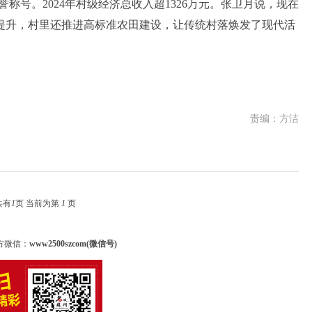
称号。2024年村级经济总收入超1326万元。张卫月说，现在
提升，村里还推进高标准农田建设，让传统村落焕发了现代活
责编：方洁
共有
1
页 当前为第
1
页
方微信：
www2500szcom(微信号)