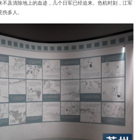
来不及清除地上的血迹，几个日军已经追来。危机时刻，江军
死伤多人。