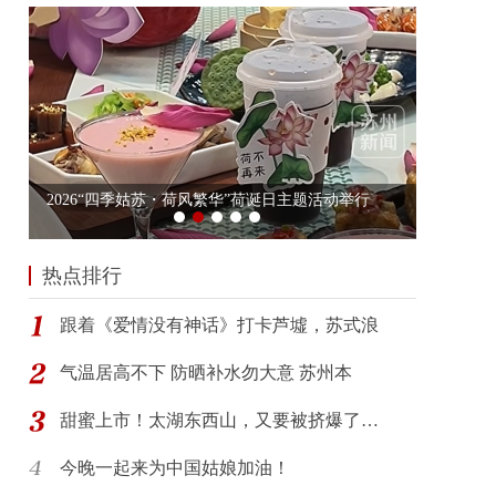
热点排行
跟着《爱情没有神话》打卡芦墟，苏式浪
气温居高不下 防晒补水勿大意 苏州本
甜蜜上市！太湖东西山，又要被挤爆了…
今晚一起来为中国姑娘加油！