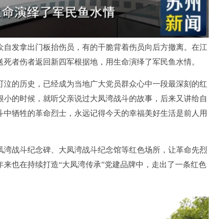
自发拿出门板抬伤员，有的干脆背着伤员向后方撤离。在江
送死者伤者返回新四军根据地，用生命演绎了军民鱼水情。
泣的历史，已经成为当地广大党员群众心中一段最深刻的红
很小的时候，就听父亲说过大凤湾战斗的故事，后来又讲给自
斗中牺牲的革命烈士，永远记得今天的幸福美好生活是前人用
湾战斗纪念碑、大凤湾战斗纪念馆等红色场所，让革命先烈
来也在持续打造“大凤湾传承”党建品牌中，走出了一条红色