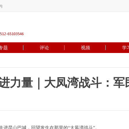
习
专题
评论
视频
学
奋进力量｜大凤湾战斗：军
进昆山巴城，回望发生在那里的“大凤湾战斗”。