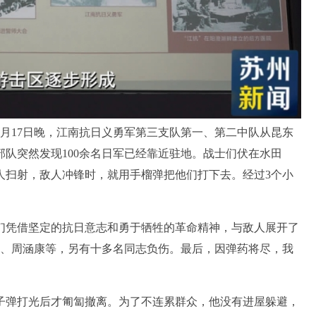
月17日晚，江南抗日义勇军第三支队第一、第二中队从昆东
部队突然发现100余名日军已经靠近驻地。战士们伏在水田
人扫射，敌人冲锋时，就用手榴弹把他们打下去。经过3个小
凭借坚定的抗日意志和勇于牺牲的革命精神，与敌人展开了
军、周涵康等，另有十多名同志负伤。最后，因弹药将尽，我
弹打光后才匍匐撤离。为了不连累群众，他没有进屋躲避，