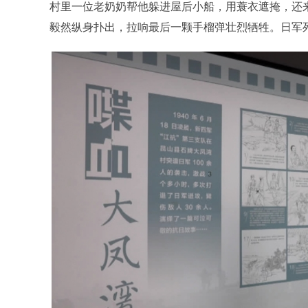
村里一位老奶奶帮他躲进屋后小船，用蓑衣遮掩，还
毅然纵身扑出，拉响最后一颗手榴弹壮烈牺牲。日军