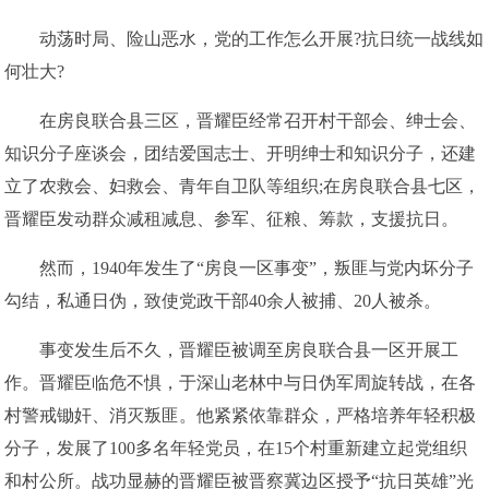
动荡时局、险山恶水，党的工作怎么开展?抗日统一战线如
何壮大?
在房良联合县三区，晋耀臣经常召开村干部会、绅士会、
知识分子座谈会，团结爱国志士、开明绅士和知识分子，还建
立了农救会、妇救会、青年自卫队等组织;在房良联合县七区，
晋耀臣发动群众减租减息、参军、征粮、筹款，支援抗日。
然而，1940年发生了“房良一区事变”，叛匪与党内坏分子
勾结，私通日伪，致使党政干部40余人被捕、20人被杀。
事变发生后不久，晋耀臣被调至房良联合县一区开展工
作。晋耀臣临危不惧，于深山老林中与日伪军周旋转战，在各
村警戒锄奸、消灭叛匪。他紧紧依靠群众，严格培养年轻积极
分子，发展了100多名年轻党员，在15个村重新建立起党组织
和村公所。战功显赫的晋耀臣被晋察冀边区授予“抗日英雄”光