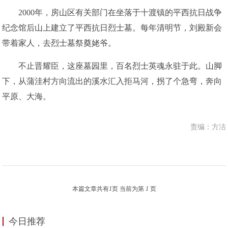
2000年，房山区有关部门在坐落于十渡镇的平西抗日战争
纪念馆后山上建立了平西抗日烈士墓。每年清明节，刘殿新会
带着家人，去烈士墓祭奠姥爷。
不止晋耀臣，这座墓园里，百名烈士英魂永驻于此。山脚
下，从蒲洼村方向流出的溪水汇入拒马河，拐了个急弯，奔向
平原、大海。
责编：方洁
本篇文章共有
1
页 当前为第
1
页
今日推荐