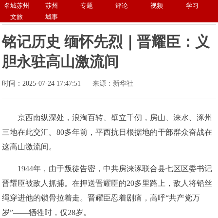
名城苏州
苏州
专题
评论
视频
学习
文旅
城事
铭记历史 缅怀先烈｜晋耀臣：义
胆永驻高山激流间
时间：2025-07-24 17:47:51
来源：新华社
京西南纵深处，浪淘百转、壁立千仞，房山、涞水、涿州
三地在此交汇。80多年前，平西抗日根据地的干部群众奋战在
这高山激流间。
1944年，由于叛徒告密，中共房涞涿联合县七区区委书记
晋耀臣被敌人抓捕。在押送晋耀臣的20多里路上，敌人将铅丝
绳穿进他的锁骨拉着走。晋耀臣忍着剧痛，高呼“共产党万
岁”——牺牲时，仅28岁。