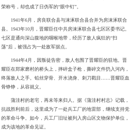
荣称号，却也成了日伪军的“眼中钉”。
1941年6月，房良联合县与涞涿联合县合并为房涞涿联合
县。1943年10月，晋耀臣任中共房涞涿联合县七区区委书记。
七区是通向深山腹地的咽喉地带，经历了敌人疯狂的“扫
荡”后，被强占为一处敌军据点。
1944年4月，因叛徒告密，敌人包围了晋耀臣的驻地。晋
耀臣在郑家磨村的桥头上，摔碎盒子枪，撕碎文件扔入河内，
终落敌人之手。铅丝穿骨、开水浇身、刺刀戳目……晋耀臣血
骨铮铮，从容就义。
蒲洼村的老宅，再未等来归人。据《蒲洼村村志》记载，
抗战胜利前后，这里成为了一处兵工厂的地雷部，继续支持党
的革命斗争。如今，兵工厂旧址被列入房山区文物保护单位，
成为该地的革命见证。