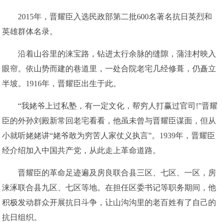
2015年，晋耀臣入选民政部第二批600名著名抗日英烈和
英雄群体名录。
沿着山谷里的涞宝路，钻进太行余脉的缝隙，蒲洼村映入
眼帘。依山势而建的巷道里，一处合院老宅几经修葺，仍矗立
半坡。1916年，晋耀臣出生于此。
“我姥爷上过私塾，有一定文化，帮穷人打赢过官司!”晋耀
臣的外孙刘殿新常回老宅看看，他虽未曾与晋耀臣谋面，但从
小就听姥姥讲“姥爷敢为穷苦人家仗义执言”。1939年，晋耀臣
经介绍加入中国共产党，从此走上革命道路。
晋耀臣的革命足迹遍及房良联合县三区、七区、一区，房
涞涿联合县九区、七区等地。在担任区委书记等职务期间，他
积极发动群众开展抗日斗争，让山沟沟里的老百姓有了自己的
抗日组织。