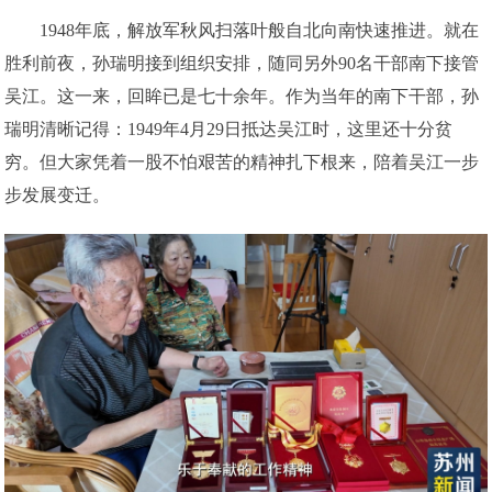
1948年底，解放军秋风扫落叶般自北向南快速推进。就在
胜利前夜，孙瑞明接到组织安排，随同另外90名干部南下接管
吴江。这一来，回眸已是七十余年。作为当年的南下干部，孙
瑞明清晰记得：1949年4月29日抵达吴江时，这里还十分贫
穷。但大家凭着一股不怕艰苦的精神扎下根来，陪着吴江一步
步发展变迁。