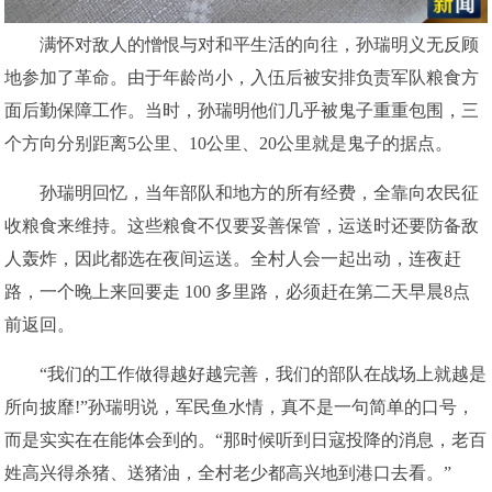
满怀对敌人的憎恨与对和平生活的向往，孙瑞明义无反顾
地参加了革命。由于年龄尚小，入伍后被安排负责军队粮食方
面后勤保障工作。当时，孙瑞明他们几乎被鬼子重重包围，三
个方向分别距离5公里、10公里、20公里就是鬼子的据点。
孙瑞明回忆，当年部队和地方的所有经费，全靠向农民征
收粮食来维持。这些粮食不仅要妥善保管，运送时还要防备敌
人轰炸，因此都选在夜间运送。全村人会一起出动，连夜赶
路，一个晚上来回要走 100 多里路，必须赶在第二天早晨8点
前返回。
“我们的工作做得越好越完善，我们的部队在战场上就越是
所向披靡!”孙瑞明说，军民鱼水情，真不是一句简单的口号，
而是实实在在能体会到的。“那时候听到日寇投降的消息，老百
姓高兴得杀猪、送猪油，全村老少都高兴地到港口去看。”