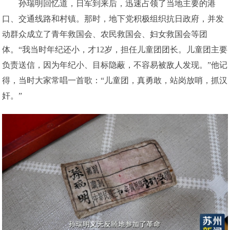
孙瑞明回忆道，日军到来后，迅速占领了当地主要的港
口、交通线路和村镇。那时，地下党积极组织抗日政府，并发
动群众成立了青年救国会、农民救国会、妇女救国会等团
体。“我当时年纪还小，才12岁，担任儿童团团长。儿童团主要
负责送信，因为年纪小、目标隐蔽，不容易被敌人发现。”他记
得，当时大家常唱一首歌：“儿童团，真勇敢，站岗放哨，抓汉
奸。”