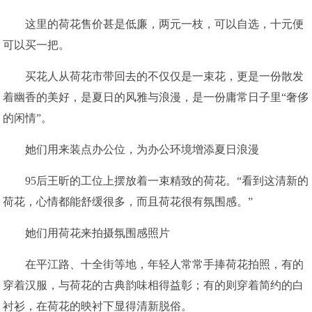
这里的荷花售价甚是低廉，两元一枝，可以自选，十元便
可以买一把。
买花人从荷花市带回去的不仅仅是一束花，更是一份散发
着幽香的美好，是夏日的风雅与浪漫，是一份庸常日子里“奢侈
的闲情”。
她们用来装点办公位，为办公环境增添夏日浪漫
95后王昕的工位上摆放着一束精致的荷花。“看到这清新的
荷花，心情都能舒缓很多，而且荷花很有氛围感。”
她们用荷花来拍摄氛围感照片
在平江路、十全街等地，年轻人常常手捧荷花拍照，有的
穿着汉服，与荷花的古典韵味相得益彰；有的则穿着简约的白
衬衫，在荷花的映衬下显得清新脱俗。