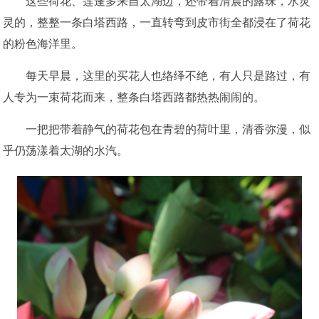
这些荷花、莲蓬多来自太湖边，还带着清晨的露珠，水灵
灵的，整整一条白塔西路，一直转弯到皮市街全都浸在了荷花
的粉色海洋里。
每天早晨，这里的买花人也络绎不绝，有人只是路过，有
人专为一束荷花而来，整条白塔西路都热热闹闹的。
一把把带着静气的荷花包在青碧的荷叶里，清香弥漫，似
乎仍荡漾着太湖的水汽。