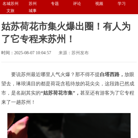
名城苏州
苏州
专题
评论
视频
学习
文旅
城事
姑苏荷花市集火爆出圈！有人为
了它专程来苏州！
时间：2025-08-07 10:04:57
来源：苏州发布
要说苏州最近哪里人气火爆？那不得不提
白塔西路，
放眼
望去，琳琅满目的都是荷花含苞待放的花尖尖，这段路已然成
市，是名副其实的
“姑苏荷花市集”，
甚至还有游客为了它专程
来了一趟苏州！