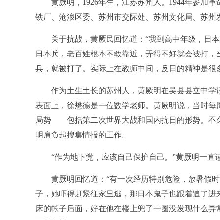
黄厥明，1926年生，江苏苏州人。1944年参加
铁厂、沧浪区委、苏州市交际处、苏州文化局、苏州发
关于抗战，黄厥民回忆道：“我到高中年级，日本
日本兵，老百姓根本不敢靠近，弄得不好就会被打，
兵，就被打了。实际上在教师中间，反日的精神是很
作为土生土长的苏州人，黄厥明在吴县县立中学读书
表面上，徐懋德是一位数学老师。黄厥明说，当时每
局势——包括第二次世界大战和国内抗日的形势。不久
明肩负起搜集情报的工作。
“作为地下党，应该自己保护自己。”黄厥明一直
黄厥明回忆道：“有一次经历特别危险，放暑假时
子，她吓得赶紧往家里逃，那日本鬼子也跟着追了进
床的帐子后面，好在他在楼上兜了一圈没发现什么异