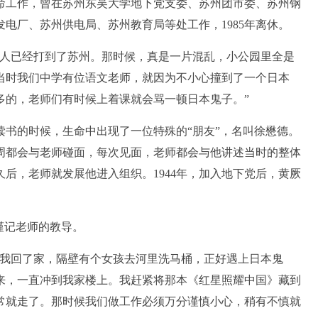
革命工作，曾在苏州东吴大学地下党支委、苏州团市委、苏州钢
电厂、苏州供电局、苏州教育局等处工作，1985年离休。
人已经打到了苏州。那时候，真是一片混乱，小公园里全是
当时我们中学有位语文老师，就因为不小心撞到了一个日本
多的，老师们有时候上着课就会骂一顿日本鬼子。”
的时候，生命中出现了一位特殊的“朋友”，名叫徐懋德。
周都会与老师碰面，每次见面，老师都会与他讲述当时的整体
后，老师就发展他进入组织。1944年，加入地下党后，黄厥
谨记老师的教导。
我回了家，隔壁有个女孩去河里洗马桶，正好遇上日本鬼
来，一直冲到我家楼上。我赶紧将那本《红星照耀中国》藏到
常就走了。那时候我们做工作必须万分谨慎小心，稍有不慎就