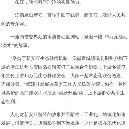
一条江，映照科学理论的实践伟力。
一江清水出新安，百转千回下钱塘。新安江，皖浙人民共
同的母亲河。
一座两省交界处的水质自动监测站，藏着一段“15万元撬动
Ⅰ类水”的故事。
“受益于新安江生态补偿机制，安徽宣城绩溪县荆州乡和下
游的浙江杭州临安区岛石镇签订了互融合作协议，下游乡镇每
年支付上游15万元生态补偿资金，大家一起常态化联合巡查、
齐抓共管。”绩溪县发展改革委工作人员杨芳介绍，如今，跨区
域共护的石门潭水库水质从Ⅱ类跃升至Ⅰ类，上下游群众共享生
态红利。
人们对新安江曾经的故事并不陌生：工业化、城镇化加速
发展，河流污染，进而影响到下游水质。这也是摆在现代化进