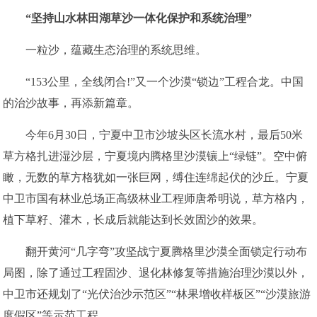
“坚持山水林田湖草沙一体化保护和系统治理”
一粒沙，蕴藏生态治理的系统思维。
“153公里，全线闭合!”又一个沙漠“锁边”工程合龙。中国
的治沙故事，再添新篇章。
今年6月30日，宁夏中卫市沙坡头区长流水村，最后50米
草方格扎进湿沙层，宁夏境内腾格里沙漠镶上“绿链”。空中俯
瞰，无数的草方格犹如一张巨网，缚住连绵起伏的沙丘。宁夏
中卫市国有林业总场正高级林业工程师唐希明说，草方格内，
植下草籽、灌木，长成后就能达到长效固沙的效果。
翻开黄河“几字弯”攻坚战宁夏腾格里沙漠全面锁定行动布
局图，除了通过工程固沙、退化林修复等措施治理沙漠以外，
中卫市还规划了“光伏治沙示范区”“林果增收样板区”“沙漠旅游
度假区”等示范工程。