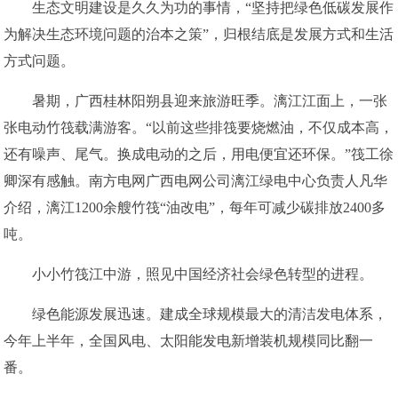
生态文明建设是久久为功的事情，“坚持把绿色低碳发展作
为解决生态环境问题的治本之策”，归根结底是发展方式和生活
方式问题。
暑期，广西桂林阳朔县迎来旅游旺季。漓江江面上，一张
张电动竹筏载满游客。“以前这些排筏要烧燃油，不仅成本高，
还有噪声、尾气。换成电动的之后，用电便宜还环保。”筏工徐
卿深有感触。南方电网广西电网公司漓江绿电中心负责人凡华
介绍，漓江1200余艘竹筏“油改电”，每年可减少碳排放2400多
吨。
小小竹筏江中游，照见中国经济社会绿色转型的进程。
绿色能源发展迅速。建成全球规模最大的清洁发电体系，
今年上半年，全国风电、太阳能发电新增装机规模同比翻一
番。