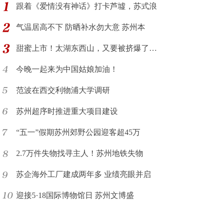
跟着《爱情没有神话》打卡芦墟，苏式浪
气温居高不下 防晒补水勿大意 苏州本
甜蜜上市！太湖东西山，又要被挤爆了…
今晚一起来为中国姑娘加油！
范波在西交利物浦大学调研
苏州超序时推进重大项目建设
“五一”假期苏州郊野公园迎客超45万
2.7万件失物找寻主人！苏州地铁失物
苏企海外工厂建成两年多 业绩亮眼并启
迎接5·18国际博物馆日 苏州文博盛