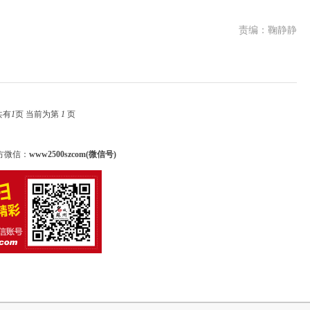
责编：鞠静静
共有
1
页 当前为第
1
页
方微信：
www2500szcom(微信号)