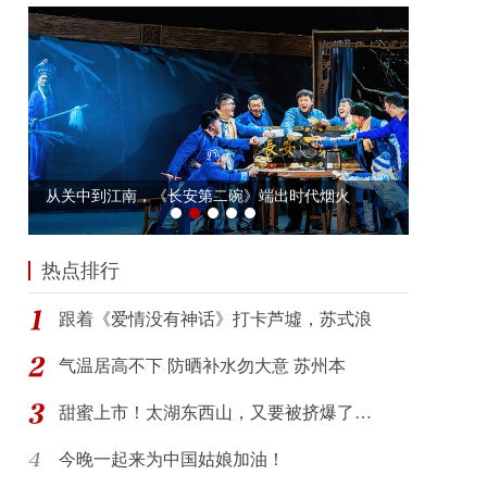
热点排行
跟着《爱情没有神话》打卡芦墟，苏式浪
气温居高不下 防晒补水勿大意 苏州本
甜蜜上市！太湖东西山，又要被挤爆了…
今晚一起来为中国姑娘加油！