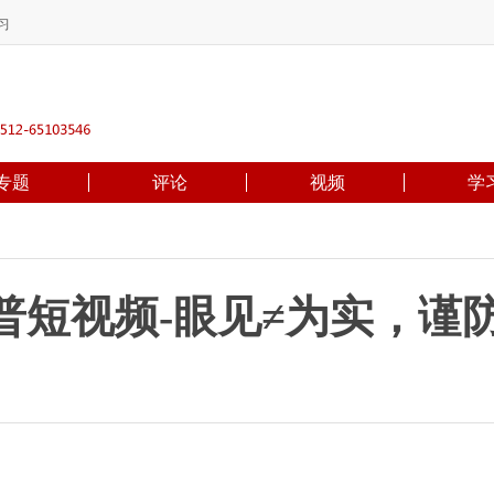
习
专题
评论
视频
学
普短视频-眼见≠为实，谨防