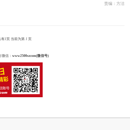
责编：方洁
共有
1
页 当前为第
1
页
方微信：
www2500szcom(微信号)