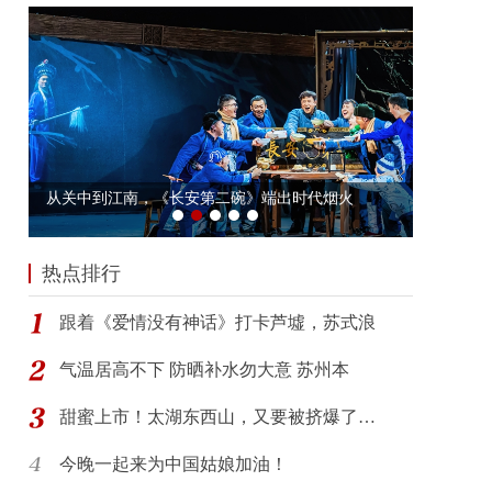
热点排行
跟着《爱情没有神话》打卡芦墟，苏式浪
气温居高不下 防晒补水勿大意 苏州本
甜蜜上市！太湖东西山，又要被挤爆了…
今晚一起来为中国姑娘加油！