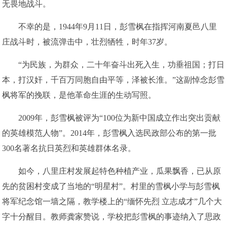
无畏地战斗。
不幸的是，1944年9月11日，彭雪枫在指挥河南夏邑八里
庄战斗时，被流弹击中，壮烈牺牲，时年37岁。
“为民族，为群众，二十年奋斗出死入生，功垂祖国；打日
本，打汉奸，千百万同胞自由平等，泽被长淮。”这副悼念彭雪
枫将军的挽联，是他革命生涯的生动写照。
2009年，彭雪枫被评为“100位为新中国成立作出突出贡献
的英雄模范人物”。2014年，彭雪枫入选民政部公布的第一批
300名著名抗日英烈和英雄群体名录。
如今，八里庄村发展起特色种植产业，瓜果飘香，已从原
先的贫困村变成了当地的“明星村”。村里的雪枫小学与彭雪枫
将军纪念馆一墙之隔，教学楼上的“缅怀先烈 立志成才”几个大
字十分醒目。教师龚家赞说，学校把彭雪枫的事迹纳入了思政