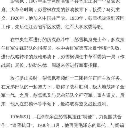
彭雪枫，1907年生于河南省镇平县七里庄的一个贫农家
庭。大革命时期，彭雪枫在党的影响教育下，接受了马列主
义。1926年，他加入中国共产党。1930年，彭雪枫被派到苏区
工作，先后任江西省军区政委、红军大学政委等职。
在中央红军进行的历次战斗中，彭雪枫身先士卒，多次担
任红军先锋部队的指挥员。在中央红军第五次反“围剿”失败、
进行战略转移的危难形势下，彭雪枫调任中革军委第一局（作
战局）局长，协助朱德、周恩来等进行军事指挥。
攻打娄山关时，彭雪枫率领红十三团担任正面主攻任务。
在兄弟部队的一起努力下，取得了战斗胜利，极大地鼓舞了全
军士气。之后，彭雪枫又与兄弟部队全歼守军，重占遵义。后
来，他又在彭德怀等率领下，最终取得遵义战役胜利。
1936年9月，毛泽东亲点彭雪枫担任“特使”，力促国共合
作，“逼蒋抗日”。1936年11月，他再受毛泽东的重托，与阎锡