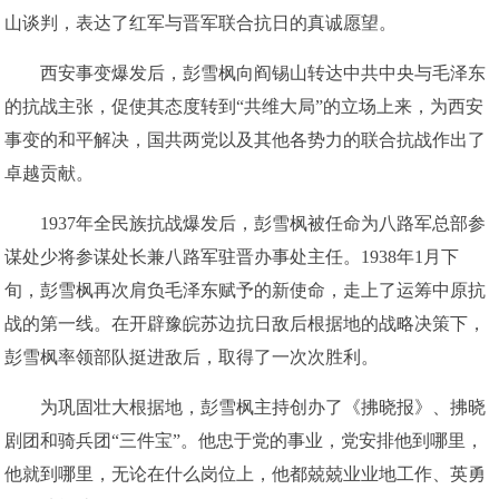
山谈判，表达了红军与晋军联合抗日的真诚愿望。
西安事变爆发后，彭雪枫向阎锡山转达中共中央与毛泽东
的抗战主张，促使其态度转到“共维大局”的立场上来，为西安
事变的和平解决，国共两党以及其他各势力的联合抗战作出了
卓越贡献。
1937年全民族抗战爆发后，彭雪枫被任命为八路军总部参
谋处少将参谋处长兼八路军驻晋办事处主任。1938年1月下
旬，彭雪枫再次肩负毛泽东赋予的新使命，走上了运筹中原抗
战的第一线。在开辟豫皖苏边抗日敌后根据地的战略决策下，
彭雪枫率领部队挺进敌后，取得了一次次胜利。
为巩固壮大根据地，彭雪枫主持创办了《拂晓报》、拂晓
剧团和骑兵团“三件宝”。他忠于党的事业，党安排他到哪里，
他就到哪里，无论在什么岗位上，他都兢兢业业地工作、英勇