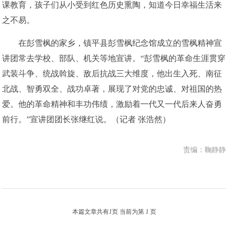
课教育，孩子们从小受到红色历史熏陶，知道今日幸福生活来
之不易。
在彭雪枫的家乡，镇平县彭雪枫纪念馆成立的雪枫精神宣
讲团常去学校、部队、机关等地宣讲。“彭雪枫的革命生涯贯穿
武装斗争、统战斡旋、敌后抗战三大维度，他出生入死、南征
北战、智勇双全、战功卓著，展现了对党的忠诚、对祖国的热
爱。他的革命精神和丰功伟绩，激励着一代又一代后来人奋勇
前行。”宣讲团团长张继红说。（记者 张浩然）
责编：鞠静静
本篇文章共有
1
页 当前为第
1
页