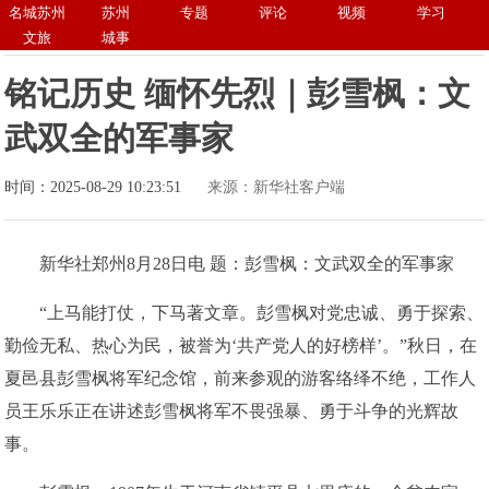
名城苏州
苏州
专题
评论
视频
学习
文旅
城事
铭记历史 缅怀先烈｜彭雪枫：文
武双全的军事家
时间：2025-08-29 10:23:51
来源：新华社客户端
新华社郑州8月28日电 题：彭雪枫：文武双全的军事家
“上马能打仗，下马著文章。彭雪枫对党忠诚、勇于探索、
勤俭无私、热心为民，被誉为‘共产党人的好榜样’。”秋日，在
夏邑县彭雪枫将军纪念馆，前来参观的游客络绎不绝，工作人
员王乐乐正在讲述彭雪枫将军不畏强暴、勇于斗争的光辉故
事。