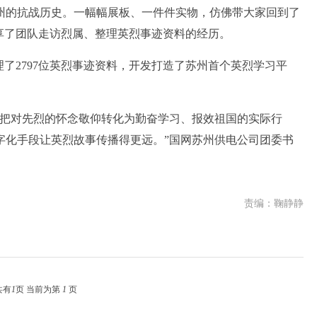
的抗战历史。一幅幅展板、一件件实物，仿佛带大家回到了
享了团队走访烈属、整理英烈事迹资料的经历。
2797位英烈事迹资料，开发打造了苏州首个英烈学习平
把对先烈的怀念敬仰转化为勤奋学习、报效祖国的实际行
字化手段让英烈故事传播得更远。”国网苏州供电公司团委书
责编：鞠静静
共有
1
页 当前为第
1
页