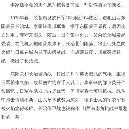
李家钰率领的川军虽军械装备简陋，却以悍勇坚韧闻名。
1938年春，装备精良的日军108师团104旅团，进犯山西东
阳关及长治城。李家钰率川军将士据守东阳关三昼夜，后因伤
亡过重，弃守东阳关。随后，日军集中火力，又向长治城发起
强攻。在飞机大炮轮番轰炸下，长治北门陷落。将士们凭血肉
之躯与日军在城内展开肉搏巷战，血战两昼夜，川军弹尽粮
绝，撤出了长治城。
东阳关和长治城两战，打出了川军英勇威武的气概，重挫
日军嚣张气焰，敌我伤亡均在千人以上。李家钰的部下黄开仁
曾回忆，日军在武器上占尽优势，但川军将士顽强抵抗。战斗
中炮击持续不断，山头草木被焚为灰烬，很多士兵的军衣军裤
被火焰烧得破碎。长治保卫战也被称作“山西东南角抗战中最悲
壮的一幕”。