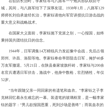
在驻防长治时，李家钰等与八路军一个炮兵部队联防守
城，其间，与八路军结下了深厚友谊。1938年1月，八路军129
师师长刘伯承途经长治，李家钰请他向军官讲授抗日游击战的
重大意义和战略战术。
在国家大义面前，李家钰抛下党派之别，一心报国，始终
秉持国共团结抗日的信念。
1944年，日军调集14万精锐兵力发起豫中会战，先后占领
郑州、许昌、洛阳等地。李家钰奉命率部阻击日军，掩护40多
万友军撤退。5月21日，在陕县秦家坡旗杆岭，李家钰与200余
名官兵遭遇日军伏击，激战中，他身中数枪，壮烈牺牲，年仅
52岁。
“当年跟随父亲一同回家的有遗笔和血衣。”李家钰之子李
克林回忆着永生难忘的一幕。装遗笔的玻璃框里，是一幅李家
钰的题字：“男儿欲报国恩重，死到沙场是善终”；而装血衣的