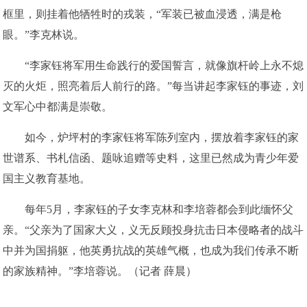
框里，则挂着他牺牲时的戎装，“军装已被血浸透，满是枪
眼。”李克林说。
“李家钰将军用生命践行的爱国誓言，就像旗杆岭上永不熄
灭的火炬，照亮着后人前行的路。”每当讲起李家钰的事迹，刘
文军心中都满是崇敬。
如今，炉坪村的李家钰将军陈列室内，摆放着李家钰的家
世谱系、书札信函、题咏追赠等史料，这里已然成为青少年爱
国主义教育基地。
每年5月，李家钰的子女李克林和李培蓉都会到此缅怀父
亲。“父亲为了国家大义，义无反顾投身抗击日本侵略者的战斗
中并为国捐躯，他英勇抗战的英雄气概，也成为我们传承不断
的家族精神。”李培蓉说。（记者 薛晨）