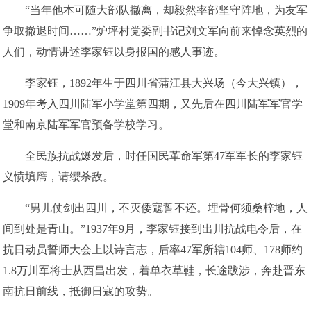
“当年他本可随大部队撤离，却毅然率部坚守阵地，为友军
争取撤退时间……”炉坪村党委副书记刘文军向前来悼念英烈的
人们，动情讲述李家钰以身报国的感人事迹。
李家钰，1892年生于四川省蒲江县大兴场（今大兴镇），
1909年考入四川陆军小学堂第四期，又先后在四川陆军军官学
堂和南京陆军军官预备学校学习。
全民族抗战爆发后，时任国民革命军第47军军长的李家钰
义愤填膺，请缨杀敌。
“男儿仗剑出四川，不灭倭寇誓不还。埋骨何须桑梓地，人
间到处是青山。”1937年9月，李家钰接到出川抗战电令后，在
抗日动员誓师大会上以诗言志，后率47军所辖104师、178师约
1.8万川军将士从西昌出发，着单衣草鞋，长途跋涉，奔赴晋东
南抗日前线，抵御日寇的攻势。