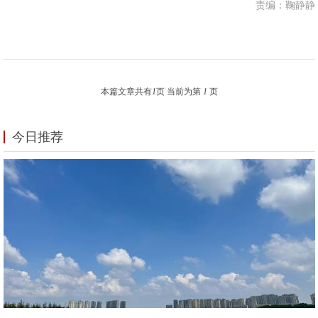
责编：鞠静静
本篇文章共有
1
页 当前为第
1
页
今日推荐