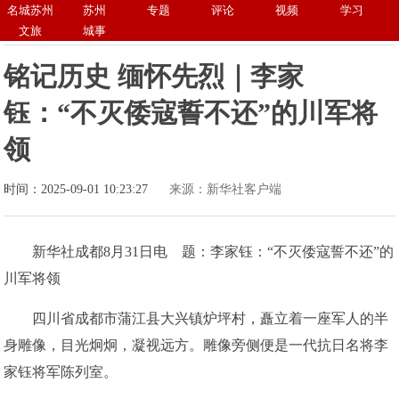
名城苏州
苏州
专题
评论
视频
学习
文旅
城事
铭记历史 缅怀先烈｜李家
钰：“不灭倭寇誓不还”的川军将
领
时间：2025-09-01 10:23:27
来源：新华社客户端
新华社成都8月31日电 题：李家钰：“不灭倭寇誓不还”的
川军将领
四川省成都市蒲江县大兴镇炉坪村，矗立着一座军人的半
身雕像，目光炯炯，凝视远方。雕像旁侧便是一代抗日名将李
家钰将军陈列室。