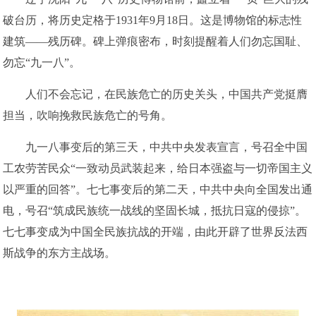
破台历，将历史定格于1931年9月18日。这是博物馆的标志性
建筑——残历碑。碑上弹痕密布，时刻提醒着人们勿忘国耻、
勿忘“九一八”。
人们不会忘记，在民族危亡的历史关头，中国共产党挺膺
担当，吹响挽救民族危亡的号角。
九一八事变后的第三天，中共中央发表宣言，号召全中国
工农劳苦民众“一致动员武装起来，给日本强盗与一切帝国主义
以严重的回答”。七七事变后的第二天，中共中央向全国发出通
电，号召“筑成民族统一战线的坚固长城，抵抗日寇的侵掠”。
七七事变成为中国全民族抗战的开端，由此开辟了世界反法西
斯战争的东方主战场。