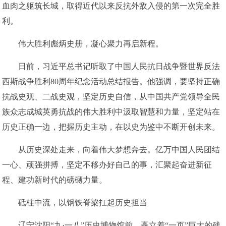
血肉之躯筑长城，取得近代以来反抗外敌入侵的第一次完全胜
利。
伟大胜利彪炳史册，凝心聚力再启新程。
日前，习近平总书记听取了中国人民抗日战争暨世界反法
西斯战争胜利80周年纪念活动总结报告。他强调，要坚持正确
抗战史观、二战史观，坚定历史自信，从中国共产党领导全民
族众志成城英勇抗战的伟大胜利中汲取智慧和力量，坚定站在
历史正确一边，把握历史主动，在以史为鉴中不断开创未来。
从历史深处走来，向着伟大梦想奔去。亿万中国人民团结
一心、顽强拼搏，坚定不移办好自己的事，汇聚起奋进新征
程、建功新时代的磅礴力量。
砥柱中流，以钢铁脊梁扛起历史担当
辽宁沈阳“九·一八”历史博物馆前，矗立着“一页”巨大的残