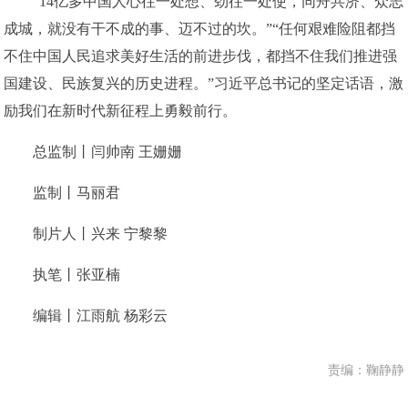
“14亿多中国人心往一处想、劲往一处使，同舟共济、众志
成城，就没有干不成的事、迈不过的坎。”“任何艰难险阻都挡
不住中国人民追求美好生活的前进步伐，都挡不住我们推进强
国建设、民族复兴的历史进程。”习近平总书记的坚定话语，激
励我们在新时代新征程上勇毅前行。
总监制丨闫帅南 王姗姗
监制丨马丽君
制片人丨兴来 宁黎黎
执笔丨张亚楠
编辑丨江雨航 杨彩云
责编：鞠静静