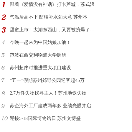
跟着《爱情没有神话》打卡芦墟，苏式浪
气温居高不下 防晒补水勿大意 苏州本
甜蜜上市！太湖东西山，又要被挤爆了…
今晚一起来为中国姑娘加油！
范波在西交利物浦大学调研
苏州超序时推进重大项目建设
“五一”假期苏州郊野公园迎客超45万
2.7万件失物找寻主人！苏州地铁失物
苏企海外工厂建成两年多 业绩亮眼并启
迎接5·18国际博物馆日 苏州文博盛