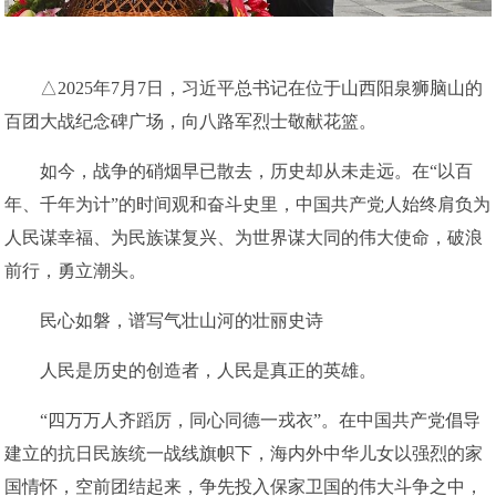
△2025年7月7日，习近平总书记在位于山西阳泉狮脑山的
百团大战纪念碑广场，向八路军烈士敬献花篮。
如今，战争的硝烟早已散去，历史却从未走远。在“以百
年、千年为计”的时间观和奋斗史里，中国共产党人始终肩负为
人民谋幸福、为民族谋复兴、为世界谋大同的伟大使命，破浪
前行，勇立潮头。
民心如磐，谱写气壮山河的壮丽史诗
人民是历史的创造者，人民是真正的英雄。
“四万万人齐蹈厉，同心同德一戎衣”。在中国共产党倡导
建立的抗日民族统一战线旗帜下，海内外中华儿女以强烈的家
国情怀，空前团结起来，争先投入保家卫国的伟大斗争之中，