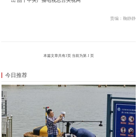
出 品丨中央广播电视总台央视网
责编：鞠静静
本篇文章共有
1
页 当前为第
1
页
今日推荐