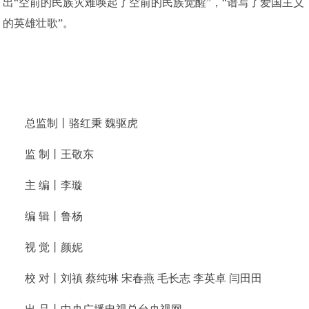
出“空前的民族灾难唤起了空前的民族觉醒”，“谱写了爱国主义
的英雄壮歌”。
总监制丨骆红秉 魏驱虎
监 制丨王敬东
主 编丨李璇
编 辑丨鲁杨
视 觉丨颜妮
校 对丨刘禛 蔡纯琳 宋春燕 毛长志 李英卓 闫田田