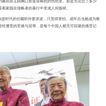
仍藏在薛玉娟胸口那道深褐色的伤疤里。那是无论过了多少
看着家园在侵略者的暴行中变成人间炼狱。
提时代的任颖听外婆讲述，只觉得害怕。成年后当她成为教
曾经遭受的苦难与屈辱，是每个中国人都无可回避的痛苦记