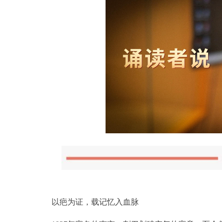
以疤为证，载记忆入血脉