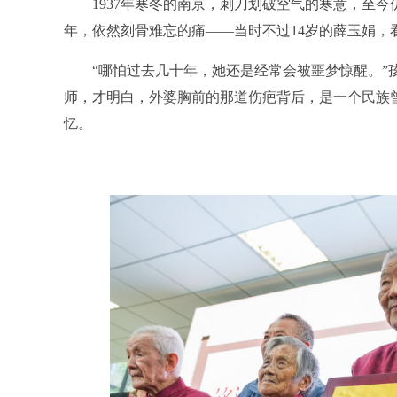
1937年寒冬的南京，刺刀划破空气的寒意，至今
年，依然刻骨难忘的痛——当时不过14岁的薛玉娟，
“哪怕过去几十年，她还是经常会被噩梦惊醒。”孩
师，才明白，外婆胸前的那道伤疤背后，是一个民族
忆。