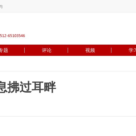
习
专题
评论
视频
学
息拂过耳畔