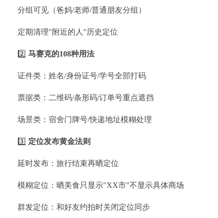
分组可见（爸妈/老师/普通朋友分组）
定期清理"附近的人"历史定位
2️⃣
马赛克的108种用法
证件类：姓名/身份证号/学号全部打码
票据类：二维码/条形码/订单号重点遮挡
场景类：宿舍门牌号/快递地址模糊处理
3️⃣
定位发布黄金法则
延时发布：旅行结束再晒定位
模糊定位：晒美食只显示"XX市"不显示具体商场
群发定位：和好友约拍时关闭定位同步