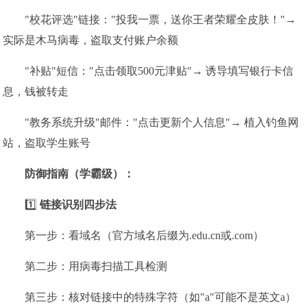
"校花评选"链接："投我一票，送你王者荣耀全皮肤！"→
实际是木马病毒，盗取支付账户余额
"补贴"短信："点击领取500元津贴"→ 诱导填写银行卡信
息，钱被转走
"教务系统升级"邮件："点击更新个人信息"→ 植入钓鱼网
站，盗取学生账号
️防御指南（学霸级）：
1️⃣
链接识别四步法
第一步：看域名（官方域名后缀为.edu.cn或.com）
第二步：用病毒扫描工具检测
第三步：核对链接中的特殊字符（如"а"可能不是英文a）