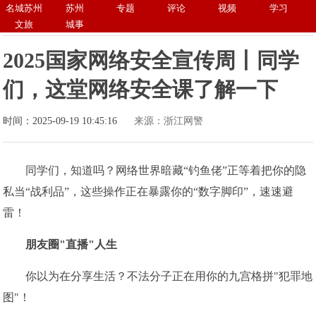
名城苏州
苏州
专题
评论
视频
学习
文旅
城事
2025国家网络安全宣传周丨同学
们，这堂网络安全课了解一下
时间：2025-09-19 10:45:16
来源：浙江网警
同学们，知道吗？网络世界暗藏“钓鱼佬”正等着把你的隐
私当“战利品”，这些操作正在暴露你的“数字脚印”，速速避
雷！
朋友圈"直播"人生
你以为在分享生活？不法分子正在用你的九宫格拼"犯罪地
图"！