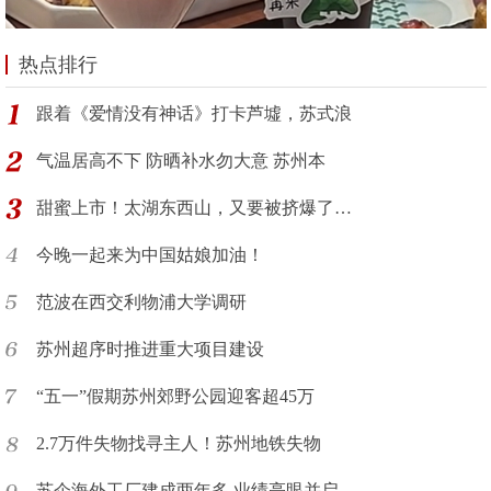
热点排行
跟着《爱情没有神话》打卡芦墟，苏式浪
气温居高不下 防晒补水勿大意 苏州本
甜蜜上市！太湖东西山，又要被挤爆了…
今晚一起来为中国姑娘加油！
范波在西交利物浦大学调研
苏州超序时推进重大项目建设
“五一”假期苏州郊野公园迎客超45万
2.7万件失物找寻主人！苏州地铁失物
苏企海外工厂建成两年多 业绩亮眼并启