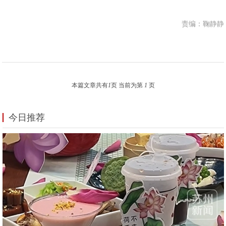
责编：鞠静静
本篇文章共有
1
页 当前为第
1
页
今日推荐