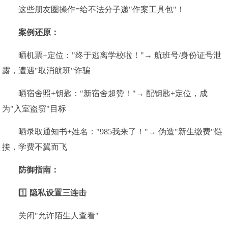
这些朋友圈操作=给不法分子递"作案工具包"！
案例还原：
晒机票+定位："终于逃离学校啦！"→ 航班号/身份证号泄
露，遭遇"取消航班"诈骗
晒宿舍照+钥匙："新宿舍超赞！"→ 配钥匙+定位，成
为"入室盗窃"目标
晒录取通知书+姓名："985我来了！"→ 伪造"新生缴费"链
接，学费不翼而飞
️防御指南：
1️⃣
隐私设置三连击
关闭"允许陌生人查看"