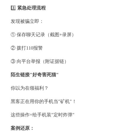
3️⃣
紧急处理流程
发现被骗立即：
① 保存聊天记录（截图+录屏）
② 拨打110报警
③ 向平台举报（附证据链）
陌生链接"好奇害死猫"
你以为在领福利？
黑客正在用你的手机当"矿机"！
这些操作=给手机装"定时炸弹"
案例还原：