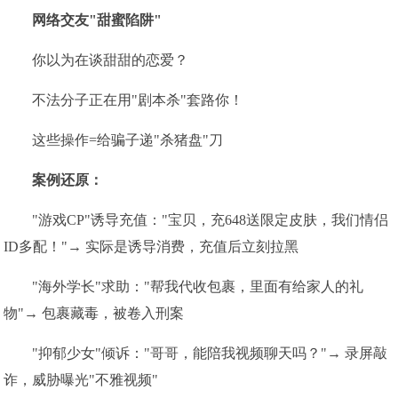
网络交友"甜蜜陷阱"
你以为在谈甜甜的恋爱？
不法分子正在用"剧本杀"套路你！
这些操作=给骗子递"杀猪盘"刀
案例还原：
"游戏CP"诱导充值："宝贝，充648送限定皮肤，我们情侣
ID多配！"→ 实际是诱导消费，充值后立刻拉黑
"海外学长"求助："帮我代收包裹，里面有给家人的礼
物"→ 包裹藏毒，被卷入刑案
"抑郁少女"倾诉："哥哥，能陪我视频聊天吗？"→ 录屏敲
诈，威胁曝光"不雅视频"