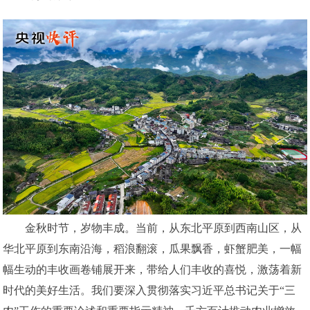
金秋时节，岁物丰成。当前，从东北平原到西南山区，从
华北平原到东南沿海，稻浪翻滚，瓜果飘香，虾蟹肥美，一幅
幅生动的丰收画卷铺展开来，带给人们丰收的喜悦，激荡着新
时代的美好生活。我们要深入贯彻落实习近平总书记关于“三