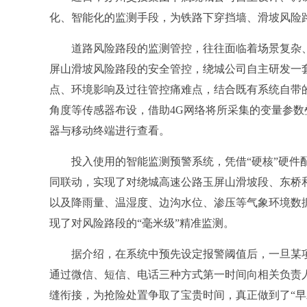
化、智能化的监测手段，为铁路下穿挡墙、滑坡风险路
道路风险路段的监测管控，往往面临着场景复杂、
屏山滑坡风险路段的安全管控，绕城公司自主研发一
点、环境影响及过往管控痛难点，结合既有系统自带的
角度等传感器布设，借助4G网络将所采集的变量参数叠
器与移动终端进行查看。
投入使用的智能监测预警系统，凭借“硬核”硬件配
同联动，实现了对绕城高速公路玉屏山滑坡段、东桥
以及降雨量、温湿度、边沟水位、渗压等气象环境数
现了对风险路段的“毫米级”精准监测。
据介绍，在系统中预先设定报警阈值后，一旦某项
通过微信、短信、电话三种方式第一时间向相关负责人
缝衔接，为抢险处置争取了宝贵时间，真正做到了“早