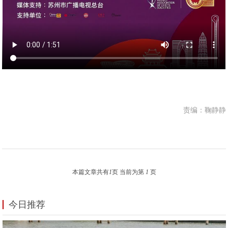
责编：鞠静静
本篇文章共有
1
页 当前为第
1
页
今日推荐