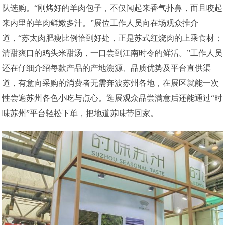
队选购。“刚烤好的羊肉包子，不仅闻起来香气扑鼻，而且咬起
来内里的羊肉鲜嫩多汁。”展位工作人员向在场观众推介
道，“苏太肉肥瘦比例恰到好处，正是苏式红烧肉的上乘食材；
清甜爽口的鸡头米甜汤，一口尝到江南时令的鲜活。”工作人员
还在仔细介绍每款产品的产地溯源、品质优势及平台直供渠
道，有意向采购的消费者无需奔波苏州各地，在展区就能一次
性尝遍苏州各色小吃与点心。逛展观众品尝满意后还能通过“时
味苏州”平台轻松下单，把地道苏味带回家。