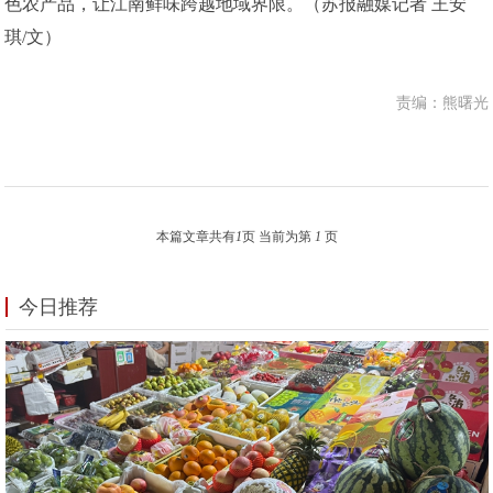
色农产品，让江南鲜味跨越地域界限。（苏报融媒记者 王安
琪/文）
责编：熊曙光
本篇文章共有
1
页 当前为第
1
页
今日推荐