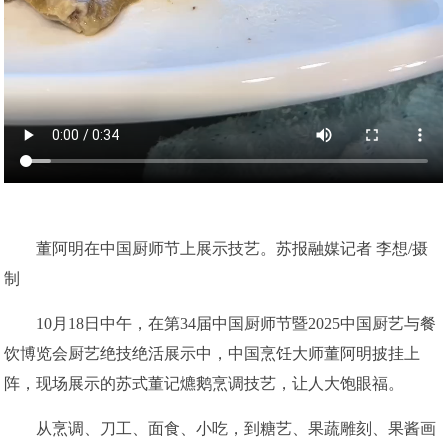
董阿明在中国厨师节上展示技艺。苏报融媒记者 李想/摄
制
10月18日中午，在第34届中国厨师节暨2025中国厨艺与餐
饮博览会厨艺绝技绝活展示中，中国烹饪大师董阿明披挂上
阵，现场展示的苏式董记爊鹅烹调技艺，让人大饱眼福。
从烹调、刀工、面食、小吃，到糖艺、果蔬雕刻、果酱画