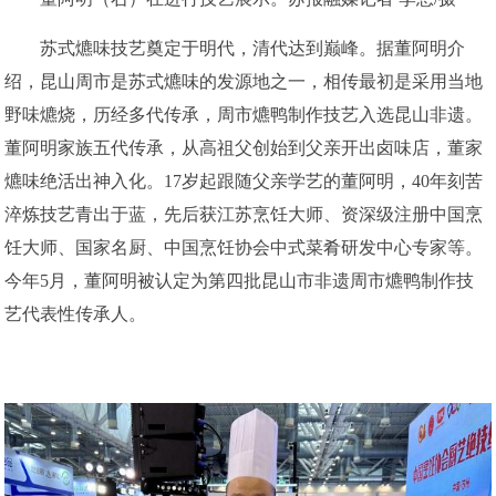
苏式爊味技艺奠定于明代，清代达到巅峰。据董阿明介
绍，昆山周市是苏式爊味的发源地之一，相传最初是采用当地
野味爊烧，历经多代传承，周市爊鸭制作技艺入选昆山非遗。
董阿明家族五代传承，从高祖父创始到父亲开出卤味店，董家
爊味绝活出神入化。17岁起跟随父亲学艺的董阿明，40年刻苦
淬炼技艺青出于蓝，先后获江苏烹饪大师、资深级注册中国烹
饪大师、国家名厨、中国烹饪协会中式菜肴研发中心专家等。
今年5月，董阿明被认定为第四批昆山市非遗周市爊鸭制作技
艺代表性传承人。