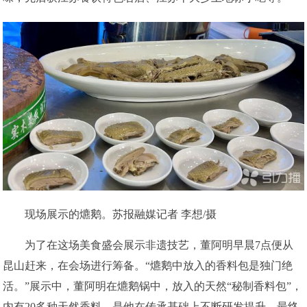
现场展示的爊鹅。苏报融媒记者 李想/摄
为了在这场美食盛会展示非遗技艺，董阿明早晨7点便从
昆山赶来，在会场进行筹备。“爊鹅中放入的香料包是独门绝
活。”展示中，董阿明在爊鹅锅中，放入的天然“秘制香料包”，
内有20多种天然香料，是他在传承基础上不断研发提升，最终