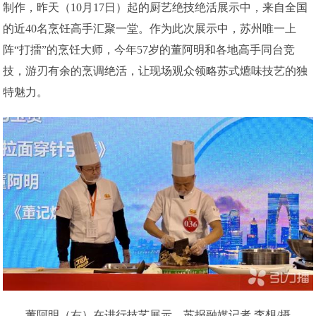
制作，昨天（10月17日）起的厨艺绝技绝活展示中，来自全国
的近40名烹饪高手汇聚一堂。作为此次展示中，苏州唯一上
阵“打擂”的烹饪大师，今年57岁的董阿明和各地高手同台竞
技，游刃有余的烹调绝活，让现场观众领略苏式爊味技艺的独
特魅力。
董阿明（右）在进行技艺展示。苏报融媒记者 李想/摄