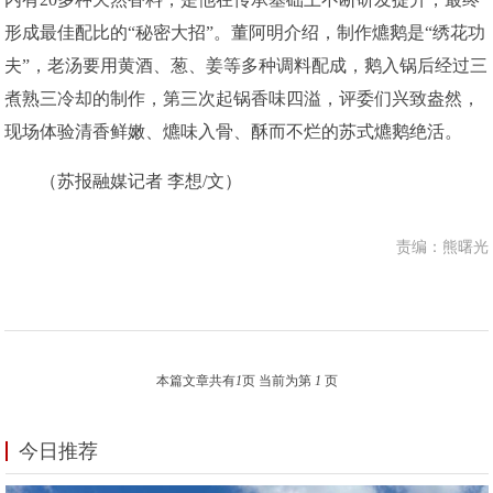
形成最佳配比的“秘密大招”。董阿明介绍，制作爊鹅是“绣花功
夫”，老汤要用黄酒、葱、姜等多种调料配成，鹅入锅后经过三
煮熟三冷却的制作，第三次起锅香味四溢，评委们兴致盎然，
现场体验清香鲜嫩、爊味入骨、酥而不烂的苏式爊鹅绝活。
（苏报融媒记者 李想/文）
责编：熊曙光
本篇文章共有
1
页 当前为第
1
页
今日推荐