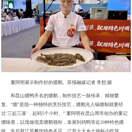
董阿明展示制作好的爊鹅。苏报融媒记者 李想/摄
和昆山爊鸭齐名的爊鹅，制作技艺一脉传承、精细繁
复。“爊”是指一种独特的烹饪技艺，爊鹅光入锅爊制就要经
过‘三起三落’，起码5个小时。” 董阿明在昆山周市创办的董记
爊味斋，以现做现卖爊鹅领衔，发展到鸡鸭等近20种特色爊
味，先后获江苏餐饮特色名店、江苏十大乡土地标小吃等。