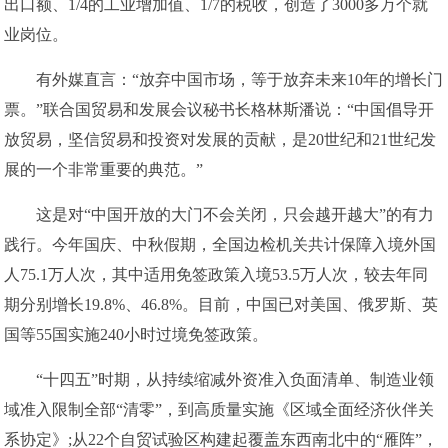
出口额、1/4的工业增加值、1/7的税收，创造了3000多万个就
业岗位。
有外媒直言：“放弃中国市场，等于放弃未来10年的增长门
票。”联合国贸易和发展会议秘书长格林斯潘说：“中国倡导开
放贸易，坚信贸易和投资对发展的贡献，是20世纪和21世纪发
展的一个非常重要的典范。”
这是对“中国开放的大门不会关闭，只会越开越大”的有力
践行。今年国庆、中秋假期，全国边检机关共计保障入境外国
人75.1万人次，其中适用免签政策入境53.5万人次，较去年同
期分别增长19.8%、46.8%。目前，中国已对美国、俄罗斯、英
国等55国实施240小时过境免签政策。
“十四五”时期，从持续缩减外资准入负面清单、制造业领
域准入限制全部“清零”，到高质量实施《区域全面经济伙伴关
系协定》;从22个自贸试验区构建起覆盖东西南北中的“雁阵”，