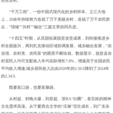
然在农村。
“千万工程”，一份中国式现代化的乡村样本。之江大地
上，20余年持续努力造就了万千美丽乡村，造福了万千农民群
众，“强城”“兴村”“融合”三篇文章协同共进。
“十四五”时期，从巩固拓展脱贫攻坚成果，到衔接推进乡
村全面振兴，再到扎实推动区域协调发展、城乡融合发展，“农
业强、农村美、农民富”的图景不断绘就。数据显示，脱贫县农
村居民人均可支配收入年均实际增长7.8%，增速高于全国农民
平均收入增速;城乡居民收入比由2020年的2.56∶1降到了2024年
的2.34∶1.
既要富口袋，也要富脑袋。
从村超、村晚火爆，到苏超、浙BA“出圈”，老百姓的精神
文化需求高涨。从宁夏西吉文学的“庄稼”茁壮成长，到广东东