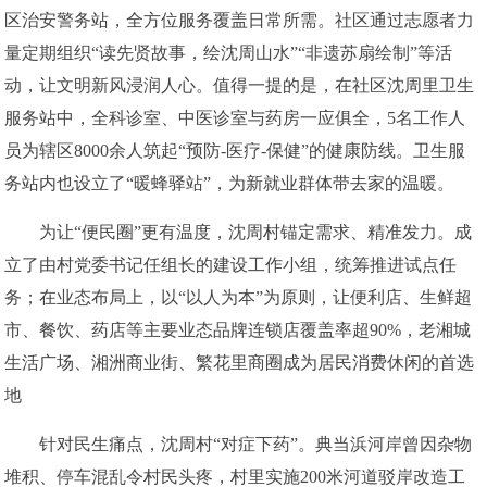
区治安警务站，全方位服务覆盖日常所需。社区通过志愿者力
量定期组织“读先贤故事，绘沈周山水”“非遗苏扇绘制”等活
动，让文明新风浸润人心。值得一提的是，在社区沈周里卫生
服务站中，全科诊室、中医诊室与药房一应俱全，5名工作人
员为辖区8000余人筑起“预防-医疗-保健”的健康防线。卫生服
务站内也设立了“暖蜂驿站”，为新就业群体带去家的温暖。
为让“便民圈”更有温度，沈周村锚定需求、精准发力。成
立了由村党委书记任组长的建设工作小组，统筹推进试点任
务；在业态布局上，以“以人为本”为原则，让便利店、生鲜超
市、餐饮、药店等主要业态品牌连锁店覆盖率超90%，老湘城
生活广场、湘洲商业街、繁花里商圈成为居民消费休闲的首选
地
针对民生痛点，沈周村“对症下药”。典当浜河岸曾因杂物
堆积、停车混乱令村民头疼，村里实施200米河道驳岸改造工