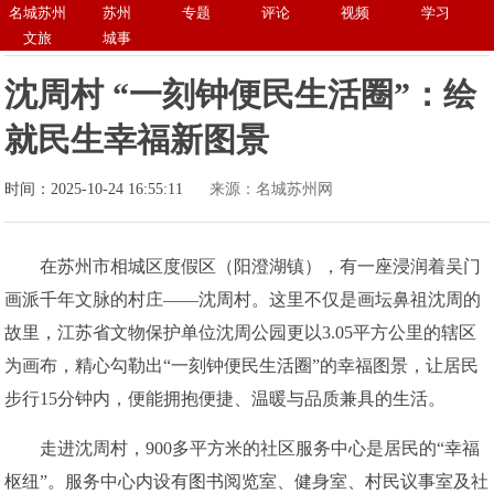
名城苏州
苏州
专题
评论
视频
学习
文旅
城事
沈周村 “一刻钟便民生活圈”：绘
就民生幸福新图景
时间：2025-10-24 16:55:11
来源：名城苏州网
在苏州市相城区度假区（阳澄湖镇），有一座浸润着吴门
画派千年文脉的村庄——沈周村。这里不仅是画坛鼻祖沈周的
故里，江苏省文物保护单位沈周公园更以3.05平方公里的辖区
为画布，精心勾勒出“一刻钟便民生活圈”的幸福图景，让居民
步行15分钟内，便能拥抱便捷、温暖与品质兼具的生活。
走进沈周村，900多平方米的社区服务中心是居民的“幸福
枢纽”。服务中心内设有图书阅览室、健身室、村民议事室及社