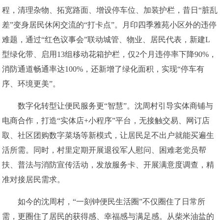
程，清理杂物、拓宽路面、增设停车位、加装护栏，昔日“脏乱
差”变身居民休闲交流的“打卡点”。月印四季雅苑小区外的违停
难题，通过“红色议事会”联动城管、物业、居民代表，新建L
型绿化带、启用13组移动花箱护栏，仅2个月违停率下降90%，
消防通道畅通率达100%，还新增了绿化面积，实现“停车有
序、环境更美”。
数字化转型让便民服务更“智慧”。沈周村引导实体商铺与
电商合作，打造“实体店+小程序”平台，无接触交易、网订店
取、社区团购数字菜场等新模式，让居民足不出户就能买遍生
活所需。同时，村里定期开展退役军人慰问、困难老党员帮
扶、普法与消防宣传活动，发放服务卡、开展满意度调查，精
准对接居民需求。
如今的沈周村，“一刻钟便民生活圈”不仅圈住了日常所
需，更圈住了居民的获得感、幸福感与满足感。从柴米油盐的