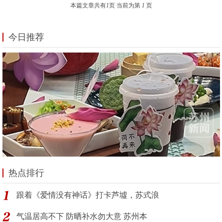
本篇文章共有
1
页 当前为第
1
页
今日推荐
热点排行
跟着《爱情没有神话》打卡芦墟，苏式浪
气温居高不下 防晒补水勿大意 苏州本