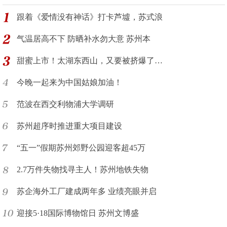
跟着《爱情没有神话》打卡芦墟，苏式浪
气温居高不下 防晒补水勿大意 苏州本
甜蜜上市！太湖东西山，又要被挤爆了…
今晚一起来为中国姑娘加油！
范波在西交利物浦大学调研
苏州超序时推进重大项目建设
“五一”假期苏州郊野公园迎客超45万
2.7万件失物找寻主人！苏州地铁失物
苏企海外工厂建成两年多 业绩亮眼并启
迎接5·18国际博物馆日 苏州文博盛