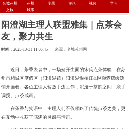
名城苏州
苏州
专题
评论
视频
学习
文旅
城事
阳澄湖主理人联盟雅集｜点茶会
友，聚力共生
时间：2025-10-31 11:06:45
来源：名城苏州网
近日，茶香袅袅中，一场别开生面的宋氏点茶体验，在苏
州市相城区度假区（阳澄湖镇）阳澄湖悦榕庄&悦柳酒店缓缓
铺开画卷。各位主理人暂放手边工作，沉浸于茶韵之间，亲手
调搅、点茶成画。
在茶香与笑语中，主理人们不仅领略了传统点茶之美，更
在互动中收获了满满的灵感与情谊。