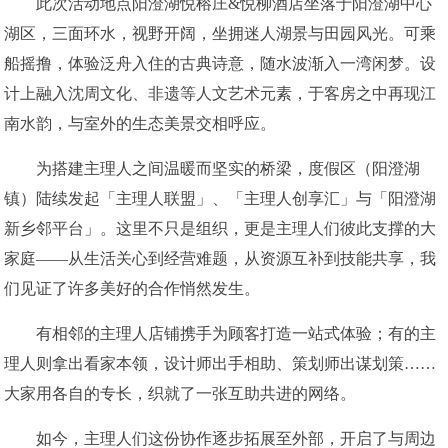
此次活动地点阳澄湖悦榕庄&悦柳酒店坐落于阳澄湖中心
湖区，三面环水，视野开阔，坐拥迷人湖景与田园风光。可乘
船摇撸，体验泛舟入住的古典诗意，随水波渐入一湾闲梦。设
计上融入沈周文化、非遗等人文艺术元素，于客房之中再现江
南水韵，与室外的生态美景交相呼应。
为搭建主理人之间温暖而坚实的桥梁，度假区（阳澄湖
镇）陆续发起「主理人联盟」、「主理人创享汇」与「阳澄湖
新乡邻平台」。这里不只是组织，更是主理人们彼此支撑的大
家庭——从生活关心到经营难题，从资源互补到技能共享，我
们见证了许多美好的合作悄然发生。
有相邻的主理人店铺携手为顾客打造一站式体验；有的主
理人则拿出看家本领，设计师出手相助、策划师出谋划策……
大家用各自的专长，织就了一张互助共进的网络。
如今，主理人们这份协作逐步拓展至外部，开启了与周边