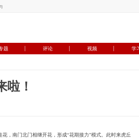
习
专题
评论
视频
学
来啦！
花，南门北门相继开花，形成“花期接力”模式。此时来虎丘