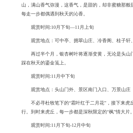
山，满山香气弥漫，这香气，是甜的，却非蜜糖那般
每走一步都偶遇到秋天的沁香。
观赏时间:10月下旬—11月上旬
观赏地点：可中亭、拥翠山庄、冷香阁、桂子轩
再过半个月，银杏树叶将逐渐变黄，无论是头山门的
踩在秋天的鎏金笺上。
观赏时间:11月中下旬
观赏地点：头山门外、景区南门入口、万景山庄
不必寻杜牧笔下的“霜叶红于二月花”，接下来虎丘
行。到时来虎丘，每一步都是深秋限定的“枫”情大片
观赏时间:11月下旬-12月中旬