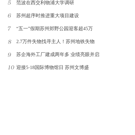
范波在西交利物浦大学调研
苏州超序时推进重大项目建设
“五一”假期苏州郊野公园迎客超45万
2.7万件失物找寻主人！苏州地铁失物
苏企海外工厂建成两年多 业绩亮眼并启
迎接5·18国际博物馆日 苏州文博盛