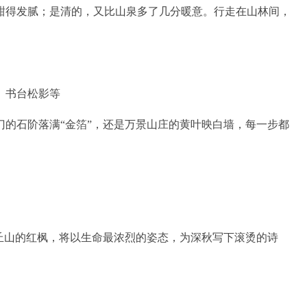
甜得发腻；是清的，又比山泉多了几分暖意。行走在山林间，
、书台松影等
石阶落满“金箔”，还是万景山庄的黄叶映白墙，每一步都
山的红枫，将以生命最浓烈的姿态，为深秋写下滚烫的诗
。