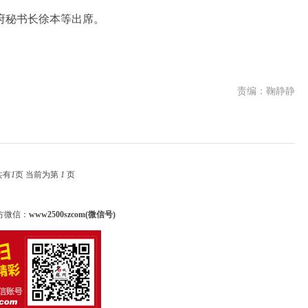
秘书长徐本等出席。
责编：鞠静静
共有
1
页 当前为第
1
页
方微信：
www2500szcom(微信号)