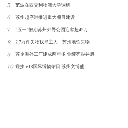
范波在西交利物浦大学调研
苏州超序时推进重大项目建设
“五一”假期苏州郊野公园迎客超45万
2.7万件失物找寻主人！苏州地铁失物
苏企海外工厂建成两年多 业绩亮眼并启
迎接5·18国际博物馆日 苏州文博盛