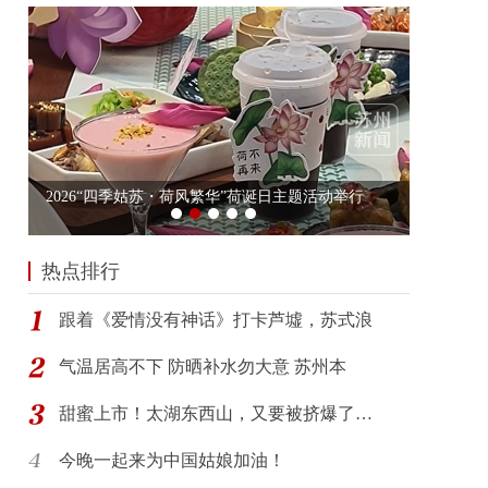
热点排行
跟着《爱情没有神话》打卡芦墟，苏式浪
气温居高不下 防晒补水勿大意 苏州本
甜蜜上市！太湖东西山，又要被挤爆了…
今晚一起来为中国姑娘加油！