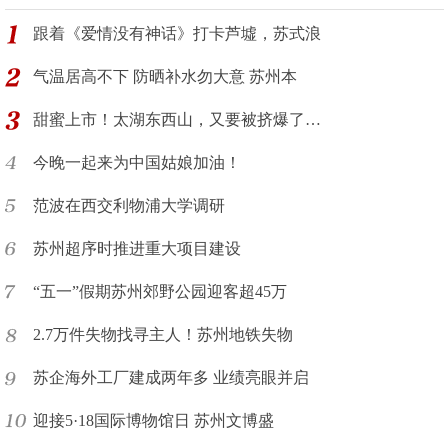
跟着《爱情没有神话》打卡芦墟，苏式浪
气温居高不下 防晒补水勿大意 苏州本
甜蜜上市！太湖东西山，又要被挤爆了…
今晚一起来为中国姑娘加油！
范波在西交利物浦大学调研
苏州超序时推进重大项目建设
“五一”假期苏州郊野公园迎客超45万
2.7万件失物找寻主人！苏州地铁失物
苏企海外工厂建成两年多 业绩亮眼并启
迎接5·18国际博物馆日 苏州文博盛