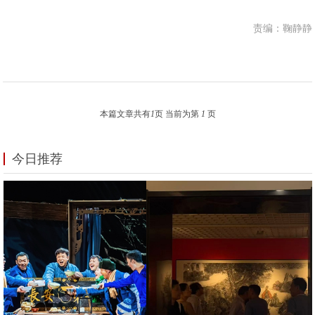
责编：鞠静静
本篇文章共有
1
页 当前为第
1
页
今日推荐