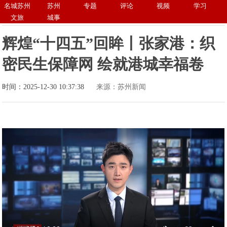
名城苏州
苏州
专题
评论
视频
学习
文旅
城事
辉煌“十四五”回眸丨张家港：织
密民生保障网 绘就港城幸福卷
时间：2025-12-30 10:37:38
来源：苏州新闻