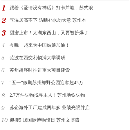
跟着《爱情没有神话》打卡芦墟，苏式浪
气温居高不下 防晒补水勿大意 苏州本
甜蜜上市！太湖东西山，又要被挤爆了…
今晚一起来为中国姑娘加油！
范波在西交利物浦大学调研
苏州超序时推进重大项目建设
“五一”假期苏州郊野公园迎客超45万
2.7万件失物找寻主人！苏州地铁失物
苏企海外工厂建成两年多 业绩亮眼并启
迎接5·18国际博物馆日 苏州文博盛