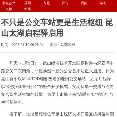
名城苏州
苏州
专题
评论
视频
学习
文旅
城事
不只是公交车站更是生活枢纽 昆
山太湖启程驿启用
时间：2026-01-10 09:28:04
来源：姑苏晚报
昨天（1月9日），昆山经济技术开发区杨树路与洞庭湖中
路交叉口东南角，一座焕然一新的公交首末站正式启用。作为
昆山首个以Mini-TOD理念改造的老旧公交场站，太湖启程驿
以“公交+商业+社区”的融合开发模式，实现从单一交通节点向
复合型生活枢纽的转型，为昆山市民带来“温暖+1℃”的出行与
生活新体验。
据了解，太湖启程驿位于昆山经济技术开发区杨树路与洞