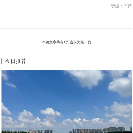
责编：严俨
本篇文章共有
1
页 当前为第
1
页
今日推荐