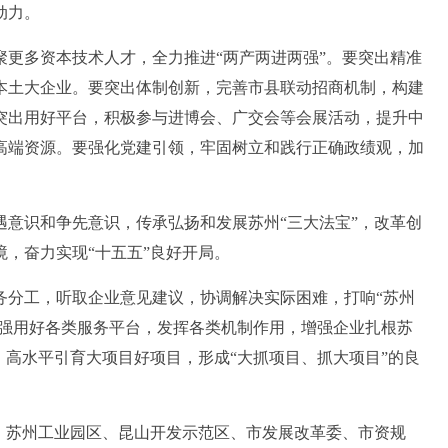
动力。
多资本技术人才，全力推进“两产两进两强”。要突出精准
本土大企业。要突出体制创新，完善市县联动招商机制，构建
突出用好平台，积极参与进博会、广交会等会展活动，提升中
高端资源。要强化党建引领，牢固树立和践行正确政绩观，加
。
识和争先意识，传承弘扬和发展苏州“三大法宝”，改革创
，奋力实现“十五五”良好开局。
分工，听取企业意见建议，协调解决实际困难，打响“苏州
建强用好各类服务平台，发挥各类机制作用，增强企业扎根苏
，高水平引育大项目好项目，形成“大抓项目、抓大项目”的良
苏州工业园区、昆山开发示范区、市发展改革委、市资规