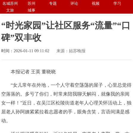
名城苏州
苏州
专题
评论
视频
学习
文旅
城事
“时光家园”让社区服务“流量”“口
碑”双丰收
时间：2026-01-11 09:11:02
来源：姑苏晚报
本报记者 王英 董晓晓
“女儿常年在外地，一个人守着空荡荡的屋子，心里总觉得
空落落的。多亏了你们，时常来陪我聊天解闷，就像我的亲闺
女一样！”近日，在吴江区松陵街道老年人心理关怀活动上，独
居老人孙阿姨紧紧拉着志愿者的手，眼角含笑，言语间满是感
动。