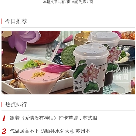
本篇文章共有
1
页 当前为第
1
页
今日推荐
热点排行
跟着《爱情没有神话》打卡芦墟，苏式浪
气温居高不下 防晒补水勿大意 苏州本