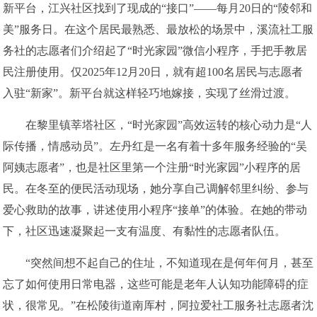
新平台，江兴社区找到了现成的“接口”——每月20日的“陵邻和
美”服务日。在这个居民最熟悉、最放松的场景中，溪流社工服
务社的志愿者们介绍起了“时光家园”微信小程序，手把手教居
民注册使用。仅2025年12月20日，就有超100名居民与志愿者
入驻“新家”。新平台就这样轻巧地嫁接，实现了丝滑过渡。
在黎里镇莘塔社区，“时光家园”高效运转的核心动力是“人
际传播，情感动员”。左丹红是一名有着十多年服务经验的“吴
阿姨志愿者”，也是社区里第一个注册“时光家园”小程序的居
民。在冬至的便民活动现场，她分享自己调解邻里纠纷、参与
爱心救助的故事，讲述使用小程序“接单”的体验。在她的带动
下，社区迅速凝聚起一支有温度、有黏性的志愿者队伍。
“突然间想不起自己的住址，不知道现在是何年何月，甚至
忘了如何使用日常电器，这些可能是老年人认知功能障碍的症
状，很常见。”在松陵街道南厍村，阿拉爱社工服务社志愿者沈