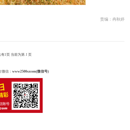
责编：冉秋婷
共有
1
页 当前为第
1
页
方微信：
www2500szcom(微信号)