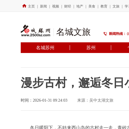
主页
|
新闻
|
视频
|
财经
|
地产
|
美食
|
教育
|
文旅
|
学
名城文旅
名城苏州
苏州
漫步古村，邂逅冬日
时间：2026-01-31 09:24:03
来源：吴中太湖文旅
冬日暖阳下，不妨来西山岛的古村走一走，青砖古