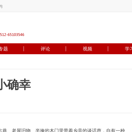
习
专题
评论
视频
学
小确幸
巷、老屋旧物、半掩的木门里带着乡音的谈话声，自有一种