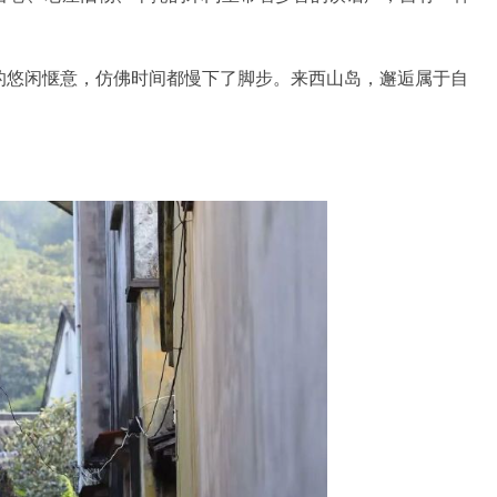
悠闲惬意，仿佛时间都慢下了脚步。来西山岛，邂逅属于自