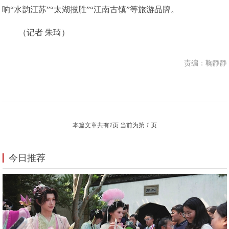
响“水韵江苏”“太湖揽胜”“江南古镇”等旅游品牌。
（记者 朱琦）
责编：鞠静静
本篇文章共有
1
页 当前为第
1
页
今日推荐