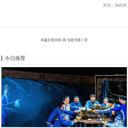
责编：鞠静静
本篇文章共有
1
页 当前为第
1
页
今日推荐