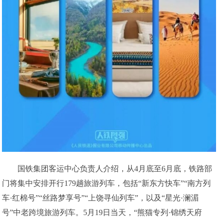
国铁集团客运中心负责人介绍，从4月底至6月底，铁路部
门将集中安排开行179趟旅游列车，包括“新东方快车”“南方列
车·红棉号”“丝路梦享号”“上饶寻仙列车”，以及“星光·澜湄
号”中老跨境旅游列车。5月19日当天，“熊猫专列·锦绣天府