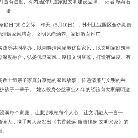
打造有温度、有内涵的街道家庭文明建设品牌。 记者 杨海石
摄
家庭日”来临之际，昨天（5月10日），苏州工业园区金鸡湖街
动清廉家风培育、文明风尚涵养、家庭教育推广。
践所共同举办，以湖畔清风涵养优良家风，以文明家庭筑牢
育深度融合，弘扬优良家风，厚植文明底蕴，打造有温度、有
数十组亲子家庭分享她的家风故事，传递清廉与文明的种
护孩子一辈子。”她以投身公益事业25年的经验向大家阐明这
浸润每个家庭，让廉洁根植每个人心，让文明融入一言一
领读人，携手向大家发出《书香致远·廉洁修身·文明兴家》的
园。