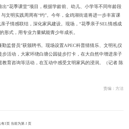
“花季课堂”项目，根据学龄前、幼儿、小学等不同年龄段
，与文明实践周周有“约”。今年，金鸡湖街道将进一步丰富课
化亲子情感联结，深化家风建设。现场，“花季亲子SEL情感成
讲的形式，用专业力量赋能青少年成长。
勤监督员”获颁聘书。现场设置APEC科普猜猜乐、文明礼仪
徒步活动，大家环绕白塘公园徒步打卡，在大自然中增进亲子
庭教育咨询等活动，在互动中感受文明家风的浸润。（记者 陈
责编：方洁
共有
1
页 当前为第
1
页