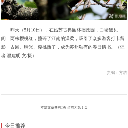
昨天（5月10日），在姑苏古典园林拙政园，白墙黛瓦
间，两株樱桃红，撞碎了江南的温柔，吸引了众多游客打卡留
影，古园、晴光、樱桃熟了，成为苏州独有的春日情书。（记
者 濮建明 文/摄）
责编：方洁
本篇文章共有
1
页 当前为第
1
页
今日推荐