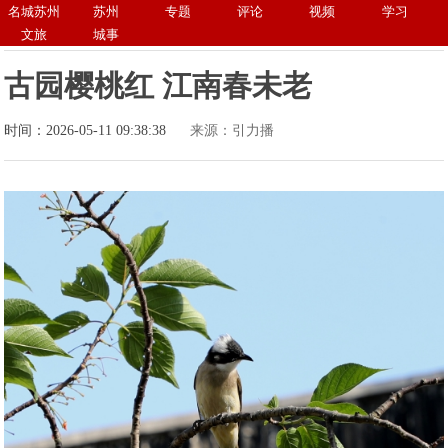
名城苏州
苏州
专题
评论
视频
学习
文旅
城事
古园樱桃红 江南春未老
时间：2026-05-11 09:38:38
来源：引力播