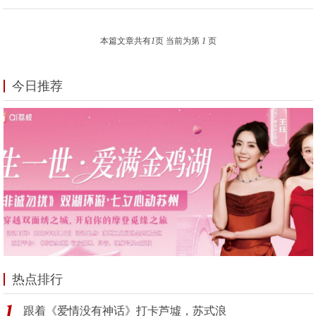
本篇文章共有
1
页 当前为第
1
页
今日推荐
热点排行
跟着《爱情没有神话》打卡芦墟，苏式浪