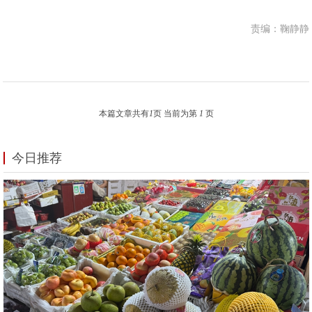
责编：鞠静静
本篇文章共有
1
页 当前为第
1
页
今日推荐