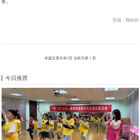
务。
责编：鞠静静
本篇文章共有
1
页 当前为第
1
页
今日推荐