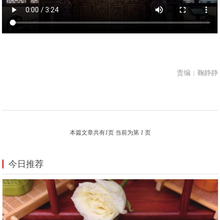
责编：鞠静静
本篇文章共有
1
页 当前为第
1
页
今日推荐